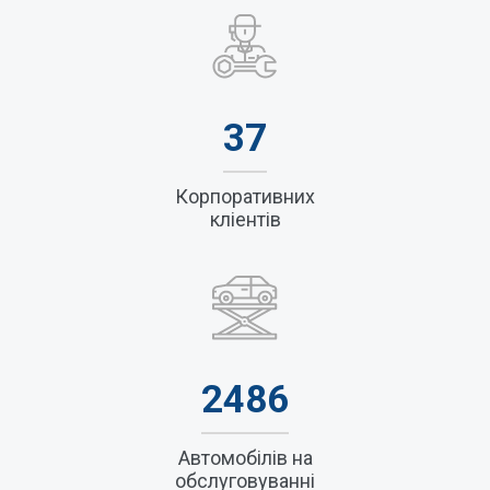
підключення електронного документообігу.
3. Оптимізація витрат на обслуговування і управління
автопарку.
4. ONLINE історія обслуговування автопарку через
особистий кабінет Клієнта.
5. Персональний менеджер
37
Корпоративних
кліентів
2486
Автомобілів на
обслуговуванні