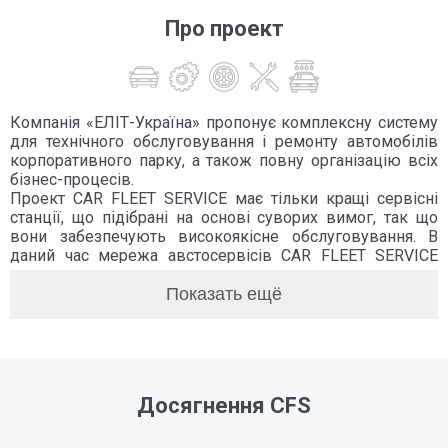
Про проект
Компанія «ЕЛІТ-Україна» пропонує комплексну систему
для технічного обслуговування і ремонту автомобілів
корпоративного парку, а також повну організацію всіх
бізнес-процесів.
Проект CAR FLEET SERVICE має тільки кращі сервісні
станції, що підібрані на основі суворих вимог, так що
вони забезпечують високоякісне обслуговування. В
даний час мережа австосервісів CAR FLEET SERVICE
налічує більше 50 автосервісів по всій території України.
Станції технічного обслуговування CAR FLEET SERVICE
Показать ещё
регулярно проходять аудити, що гарантує
постійний високий рівень якості в обслуговуванні.
CAR FLEET SERVICE:
1. Єдине вікно комунікації з питань обслуговування
Досягнення CFS
автопарку по всій території України.
2. Єдиний договір на обслуговування, документи від
єдиного постачальника платника ПДВ з можливістю