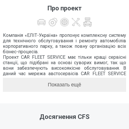
Про проект
Компанія «ЕЛІТ-Україна» пропонує комплексну систему
для технічного обслуговування і ремонту автомобілів
корпоративного парку, а також повну організацію всіх
бізнес-процесів.
Проект CAR FLEET SERVICE має тільки кращі сервісні
станції, що підібрані на основі суворих вимог, так що
вони забезпечують високоякісне обслуговування. В
даний час мережа австосервісів CAR FLEET SERVICE
налічує більше 50 автосервісів по всій території України.
Станції технічного обслуговування CAR FLEET SERVICE
Показать ещё
регулярно проходять аудити, що гарантує
постійний високий рівень якості в обслуговуванні.
CAR FLEET SERVICE:
1. Єдине вікно комунікації з питань обслуговування
Досягнення CFS
автопарку по всій території України.
2. Єдиний договір на обслуговування, документи від
єдиного постачальника платника ПДВ з можливістю