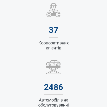
підключення електронного документообігу.
3. Оптимізація витрат на обслуговування і управління
автопарку.
4. ONLINE історія обслуговування автопарку через
особистий кабінет Клієнта.
5. Персональний менеджер
37
Корпоративних
кліентів
2486
Автомобілів на
обслуговуванні